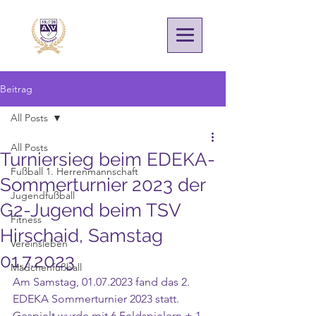
Beitrag
All Posts
All Posts
Turniersieg beim EDEKA-
Fußball 1. Herrenmannschaft
Sommerturnier 2023 der
Jugendfußball
G2-Jugend beim TSV
Fitness
Hirschaid, Samstag
Vereinsleben
01.7.2023
Mädchenfußball
Am Samstag, 01.07.2023 fand das 2. 
EDEKA Sommerturnier 2023 statt. 
Gespielt wurde mit 6 Feldspielern + 1 